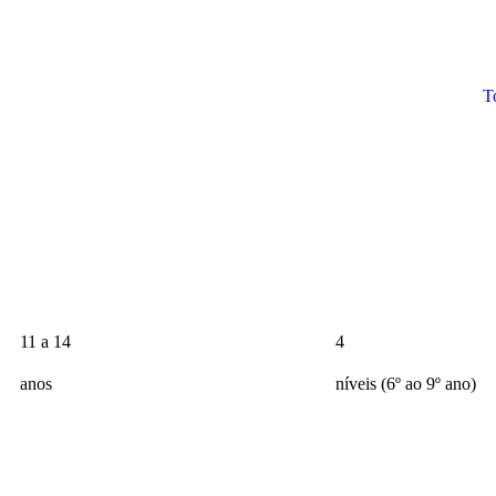
T
11 a 14
4
anos
níveis (6º ao 9º ano)