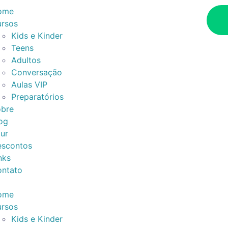
ome
rsos
Kids e Kinder
Teens
Adultos
Conversação
Aulas VIP
Preparatórios
bre
og
ur
scontos
nks
ntato
ome
rsos
Kids e Kinder