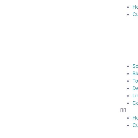
H
Cu
So
Bl
To
De
Li
Co
H
Cu